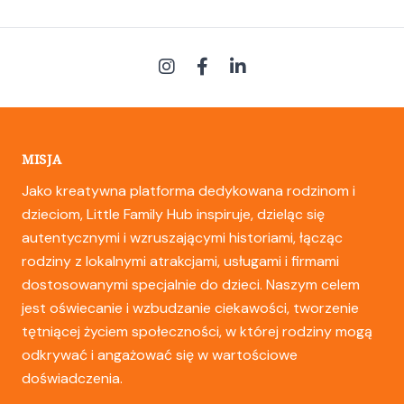
MISJA
Jako kreatywna platforma dedykowana rodzinom i
dzieciom, Little Family Hub inspiruje, dzieląc się
autentycznymi i wzruszającymi historiami, łącząc
rodziny z lokalnymi atrakcjami, usługami i firmami
dostosowanymi specjalnie do dzieci. Naszym celem
jest oświecanie i wzbudzanie ciekawości, tworzenie
tętniącej życiem społeczności, w której rodziny mogą
odkrywać i angażować się w wartościowe
doświadczenia.