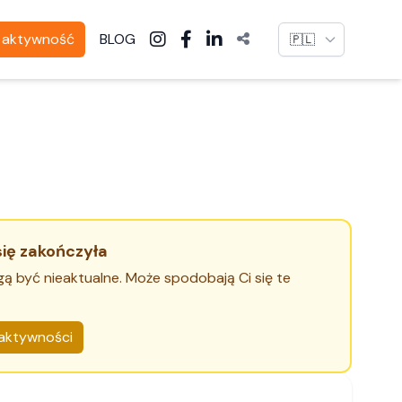
Language
ą aktywność
BLOG
się zakończyła
gą być nieaktualne. Może spodobają Ci się te
aktywności