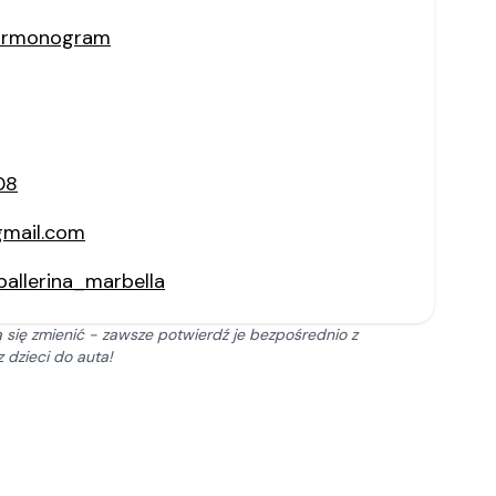
harmonogram
08
gmail.com
allerina_marbella
 się zmienić - zawsze potwierdź je bezpośrednio z
 dzieci do auta!