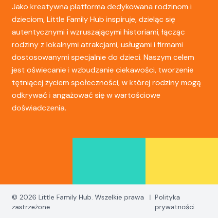
Jako kreatywna platforma dedykowana rodzinom i
dzieciom, Little Family Hub inspiruje, dzieląc się
autentycznymi i wzruszającymi historiami, łącząc
rodziny z lokalnymi atrakcjami, usługami i firmami
dostosowanymi specjalnie do dzieci. Naszym celem
jest oświecanie i wzbudzanie ciekawości, tworzenie
tętniącej życiem społeczności, w której rodziny mogą
odkrywać i angażować się w wartościowe
doświadczenia.
© 2026 Little Family Hub. Wszelkie prawa
|
Polityka
zastrzeżone.
prywatności