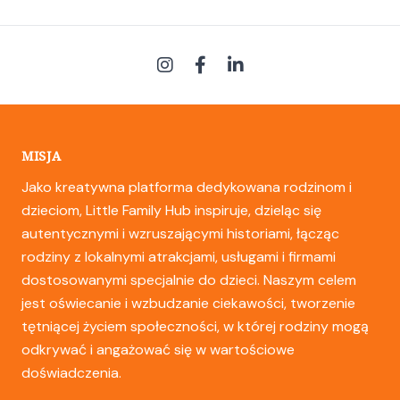
MISJA
Jako kreatywna platforma dedykowana rodzinom i
dzieciom, Little Family Hub inspiruje, dzieląc się
autentycznymi i wzruszającymi historiami, łącząc
rodziny z lokalnymi atrakcjami, usługami i firmami
dostosowanymi specjalnie do dzieci. Naszym celem
jest oświecanie i wzbudzanie ciekawości, tworzenie
tętniącej życiem społeczności, w której rodziny mogą
odkrywać i angażować się w wartościowe
doświadczenia.