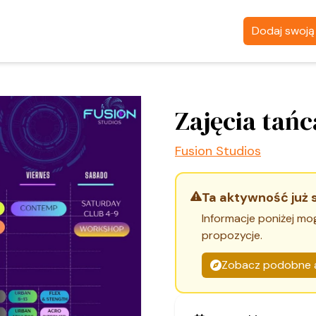
Dodaj swoj
Zajęcia tań
Fusion Studios
Ta aktywność już 
Informacje poniżej mo
propozycje.
Zobacz podobne 