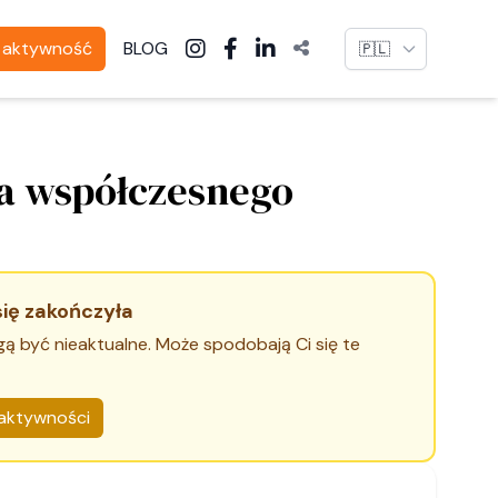
Language
ą aktywność
BLOG
ca współczesnego
się zakończyła
gą być nieaktualne. Może spodobają Ci się te
aktywności