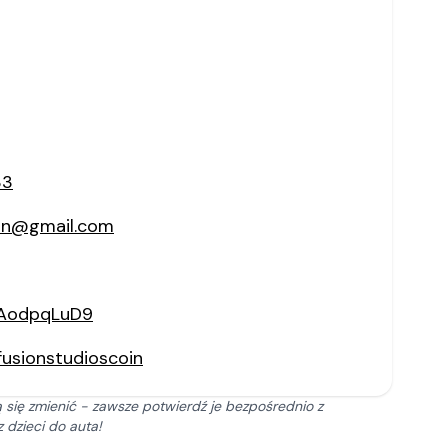
33
oin@gmail.com
1AodpqLuD9
usionstudioscoin
 się zmienić - zawsze potwierdź je bezpośrednio z
 dzieci do auta!