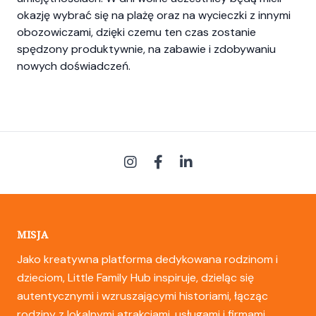
okazję wybrać się na plażę oraz na wycieczki z innymi
obozowiczami, dzięki czemu ten czas zostanie
spędzony produktywnie, na zabawie i zdobywaniu
nowych doświadczeń.
MISJA
Jako kreatywna platforma dedykowana rodzinom i
dzieciom, Little Family Hub inspiruje, dzieląc się
autentycznymi i wzruszającymi historiami, łącząc
rodziny z lokalnymi atrakcjami, usługami i firmami