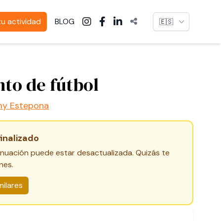
Language
u actividad
BLOG
to de fútbol
my Estepona
finalizado
inuación puede estar desactualizada. Quizás te
nes.
milares