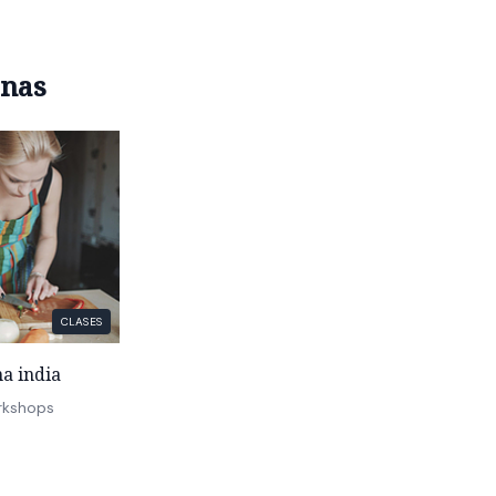
anas
CLASES
na india
rkshops