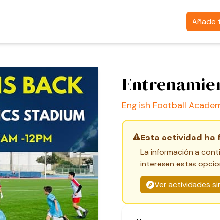
Añade t
Entrenamien
English Football Acade
Esta actividad ha 
La información a cont
interesen estas opcio
Ver actividades si