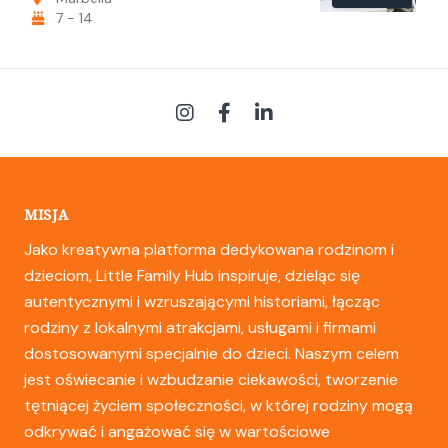
7 - 14
MISJA
Jako kreatywna platforma dedykowana rodzinom i
dzieciom, Little Family Hub inspiruje, dzieląc się
autentycznymi i wzruszającymi historiami, łącząc
rodziny z lokalnymi atrakcjami, usługami i firmami
dostosowanymi specjalnie do dzieci. Naszym celem
jest oświecanie i wzbudzanie ciekawości, tworzenie
tętniącej życiem społeczności, w której rodziny mogą
odkrywać i angażować się w wartościowe