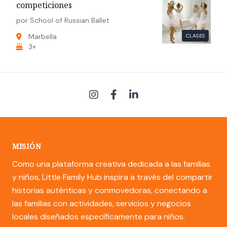
competiciones
por School of Russian Ballet
Marbella
CLASES
3+
MISIÓN
Como una plataforma creativa dedicada a las familias
y niños, Little Family Hub inspira a través del compartir
historias auténticas y conmovedoras, conectando a
las familias con actividades, servicios y negocios
locales diseñados específicamente para niños.