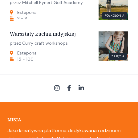
przez Mitchell Bynert Golf Academy
Estepona
PÓŁKOLONIA
? - ?
Warsztaty kuchni indyjskiej
przez Curry craft workshops
Estepona
ZAJĘCIA
15 - 100
MISJA
Jako kreatywna platforma dedykowana rodzinom i