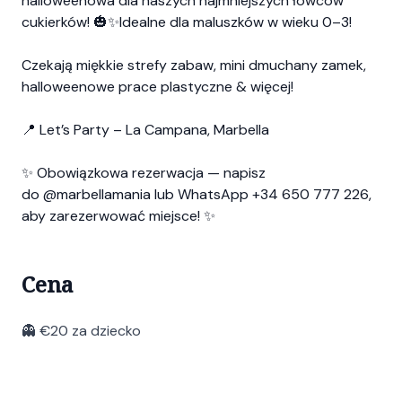
halloweenowa dla naszych najmniejszych łowców
cukierków! 🎃✨Idealne dla maluszków w wieku 0–3!
Czekają miękkie strefy zabaw, mini dmuchany zamek,
halloweenowe prace plastyczne & więcej!
📍 Let’s Party – La Campana, Marbella
✨ Obowiązkowa rezerwacja — napisz
do
@marbellamania
lub WhatsApp +34 650 777 226,
aby zarezerwować miejsce! ✨
Cena
👻 €20 za dziecko