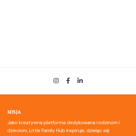
MISJA
Jako kreatywna platforma dedykowana rodzinom i
dzieciom, Little Family Hub inspiruje, dzieląc się