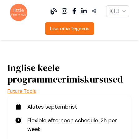
Language
Lisa oma tegevus
Inglise keele
programmeerimiskursused
Future Tools
Alates septembrist
Flexible afternoon schedule. 2h per
week