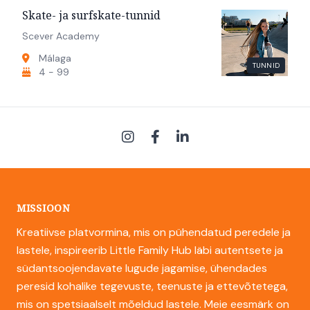
Skate- ja surfskate-tunnid
Scever Academy
Málaga
TUNNID
4 - 99
MISSIOON
Kreatiivse platvormina, mis on pühendatud peredele ja
lastele, inspireerib Little Family Hub läbi autentsete ja
südantsoojendavate lugude jagamise, ühendades
peresid kohalike tegevuste, teenuste ja ettevõtetega,
mis on spetsiaalselt mõeldud lastele. Meie eesmärk on