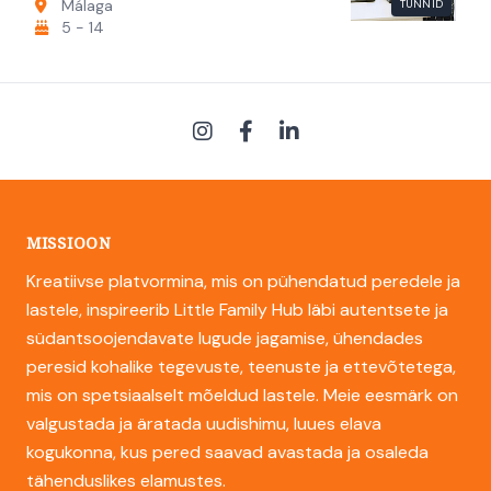
Málaga
TUNNID
5 - 14
MISSIOON
Kreatiivse platvormina, mis on pühendatud peredele ja
lastele, inspireerib Little Family Hub läbi autentsete ja
südantsoojendavate lugude jagamise, ühendades
peresid kohalike tegevuste, teenuste ja ettevõtetega,
mis on spetsiaalselt mõeldud lastele. Meie eesmärk on
valgustada ja äratada uudishimu, luues elava
kogukonna, kus pered saavad avastada ja osaleda
tähenduslikes elamustes.