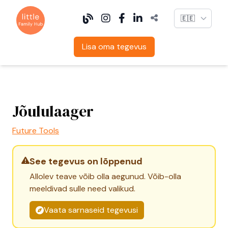
Language
Lisa oma tegevus
Jõululaager
Future Tools
See tegevus on lõppenud
Allolev teave võib olla aegunud. Võib-olla
meeldivad sulle need valikud.
Vaata sarnaseid tegevusi