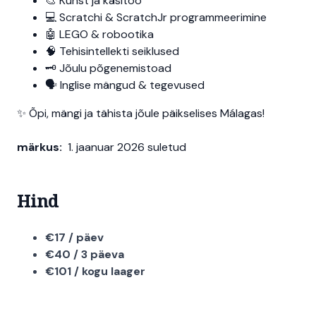
🎨 Kunst ja käsitöö
💻 Scratchi & ScratchJr programmeerimine
🤖 LEGO & robootika
🧠 Tehisintellekti seiklused
🗝️ Jõulu põgenemistoad
🗣️ Inglise mängud & tegevused
✨ Õpi, mängi ja tähista jõule päikselises Málagas!
märkus:
1. jaanuar 2026 suletud
Hind
€17 / päev
€40 / 3 päeva
€101 / kogu laager