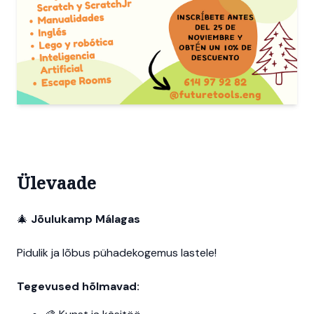
Ülevaade
🎄
Jõulukamp Málagas
Pidulik ja lõbus pühadekogemus lastele!
Tegevused hõlmavad: