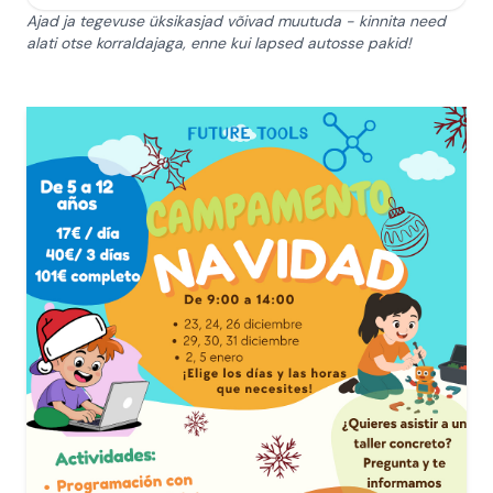
Ajad ja tegevuse üksikasjad võivad muutuda - kinnita need
alati otse korraldajaga, enne kui lapsed autosse pakid!