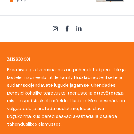
? - ?
MISSIOON
Kreatiivse platvormina, mis on pühendatud peredele ja
lastele, inspireerib Little Family Hub läbi autentsete ja
südantsoojendavate lugude jagamise, ühendades
peresid kohalike tegevuste, teenuste ja ettevõtetega,
mis on spetsiaalselt mõeldud lastele. Meie eesmärk on
valgustada ja äratada uudishimu, luues elava
kogukonna, kus pered saavad avastada ja osaleda
tähenduslikes elamustes.