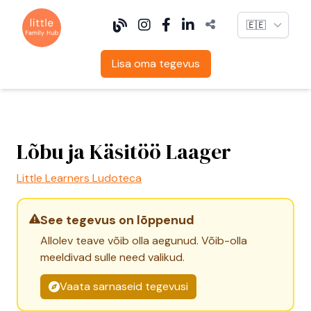
Language
Lisa oma tegevus
Lõbu ja Käsitöö Laager
Little Learners Ludoteca
See tegevus on lõppenud
Allolev teave võib olla aegunud. Võib-olla
meeldivad sulle need valikud.
Vaata sarnaseid tegevusi