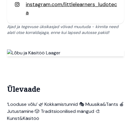
instagram.com/littlelearners_ludotec
a
Ajad ja tegevuse üksikasjad võivad muutuda - kinnita need
alati otse korraldajaga, enne kui lapsed autosse pakid!
Ülevaade
‘Looduse võlu’ 🌿 Kokkamistunnid 🎭 Muusika&Tants 🍎
Jutustamine 🎲 Traditsioonilised mängud 🎨
Kunst&Käsitöö