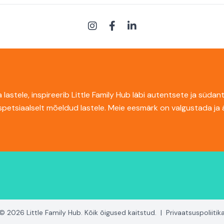
 lastele, inspireerib Little Family Hub läbi autentsete ja sü
 spetsiaalselt mõeldud lastele. Meie eesmärk on valgustada ja
© 2026 Little Family Hub. Kõik õigused kaitstud.
|
Privaatsuspoliitik