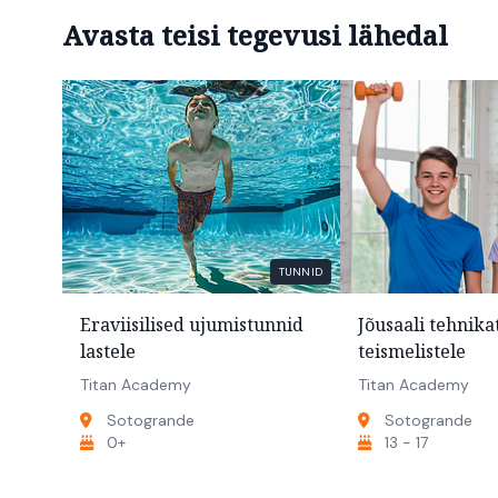
Avasta teisi tegevusi lähedal
TUNNID
Eraviisilised ujumistunnid
Jõusaali tehnik
lastele
teismelistele
Titan Academy
Titan Academy
Sotogrande
Sotogrande
0+
13 - 17