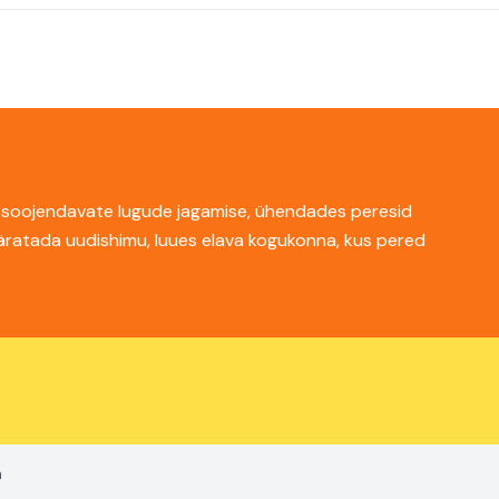
dantsoojendavate lugude jagamise, ühendades peresid
 äratada uudishimu, luues elava kogukonna, kus pered
a