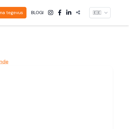
Language
oma tegevus
BLOGI
nde