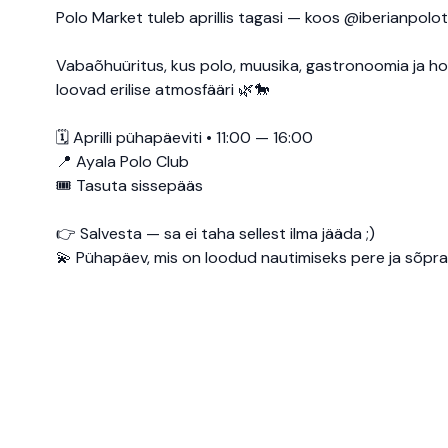
Polo Market tuleb aprillis tagasi — koos @iberianpol
Vabaõhuüritus, kus polo, muusika, gastronoomia ja hoo
loovad erilise atmosfääri 🌿🐎
🗓 Aprilli pühapäeviti • 11:00 — 16:00
📍 Ayala Polo Club
🎟 Tasuta sissepääs
👉 Salvesta — sa ei taha sellest ilma jääda ;)
💫 Pühapäev, mis on loodud nautimiseks pere ja sõpr