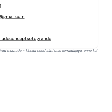
1
@gmail.com
/nudeconceptsotogrande
ivad muutuda - kinnita need alati otse korraldajaga, enne kui