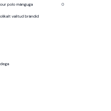
otour polo mänguga
0
likalt valitud brändid
adega