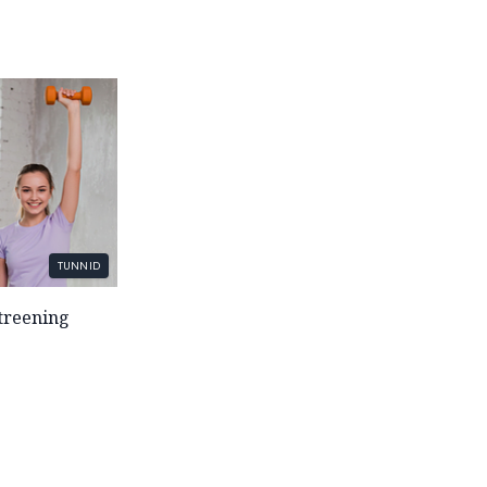
TUNNID
atreening