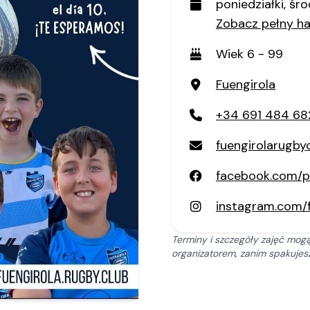
poniedziałki, śro
Zobacz pełny 
Wiek 6 - 99
Fuengirola
+34 691 484 68
fuengirolarugb
facebook.com/p
instagram.com/f
Terminy i szczegóły zajęć mogą
organizatorem, zanim spakujesz