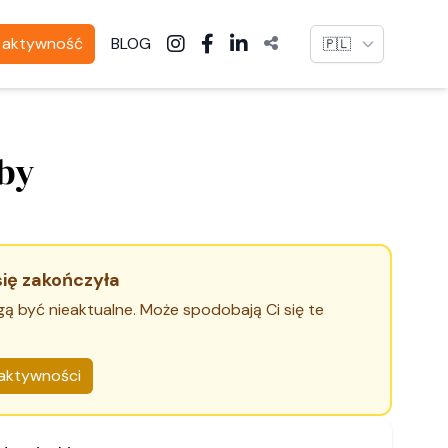
Language
ą aktywność
BLOG
by
się zakończyła
gą być nieaktualne. Może spodobają Ci się te
aktywności