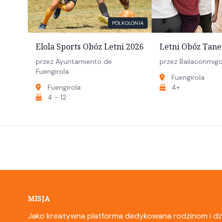
PÓŁKOLONIA
Elola Sports Obóz Letni 2026
Letni Obóz Tane
przez Ayuntamiento de
przez Bailaconmig
Fuengirola
Fuengirola
Fuengirola
4+
4 - 12
MISJA
Jako kreatywna platforma dedykowana rodzinom i dzieci