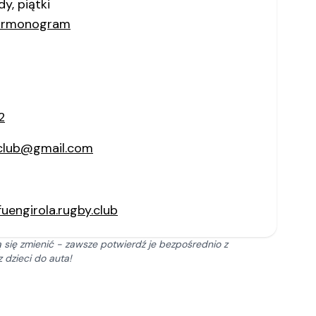
dy, piątki
harmonogram
2
yclub@gmail.com
uengirola.rugby.club
 się zmienić - zawsze potwierdź je bezpośrednio z
 dzieci do auta!