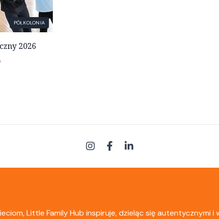
PÓŁKOLONIA
czny 2026
o
om, Little Family Hub inspiruje, dzieląc się autentycznymi i w