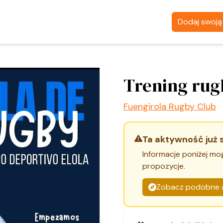
Dodaj swoj
Trening rug
Fuengirola Rugby Club
Ta aktywność już 
Informacje poniżej mo
propozycje.
Zobacz podobne 