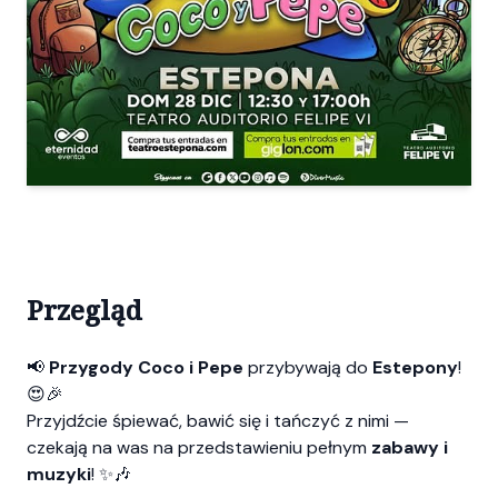
Przegląd
📢
Przygody Coco i Pepe
przybywają do
Estepony
!
😍🎉
Przyjdźcie śpiewać, bawić się i tańczyć z nimi —
czekają na was na przedstawieniu pełnym
zabawy i
muzyki
! ✨🎶