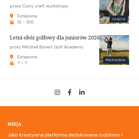
przez Curry craft workshops
Estepona
ZAJĘCIA
15 - 100
Letni obóz golfowy dla juniorów 2026
przez Mitchell Bynert Golf Academy
Estepona
PÓŁKOLONIA
? - ?
MISJA
Jako kreatywna platforma dedykowana rodzinom i