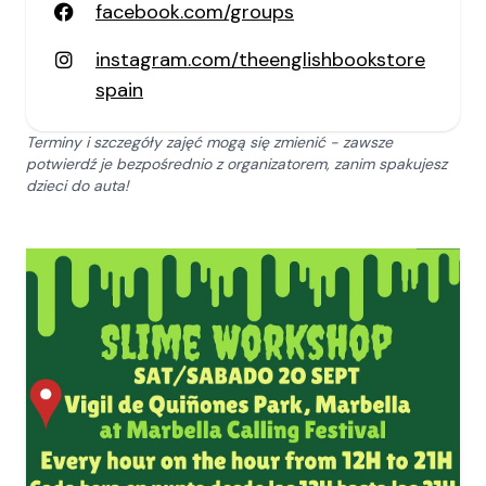
facebook.com/groups
instagram.com/theenglishbookstore
spain
Terminy i szczegóły zajęć mogą się zmienić - zawsze
potwierdź je bezpośrednio z organizatorem, zanim spakujesz
dzieci do auta!