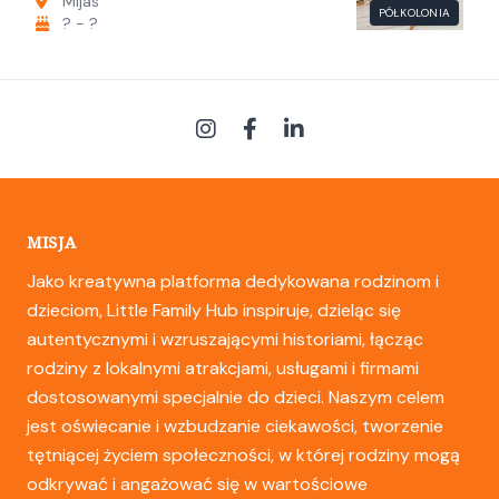
Mijas
PÓŁKOLONIA
? - ?
MISJA
Jako kreatywna platforma dedykowana rodzinom i
dzieciom, Little Family Hub inspiruje, dzieląc się
autentycznymi i wzruszającymi historiami, łącząc
rodziny z lokalnymi atrakcjami, usługami i firmami
dostosowanymi specjalnie do dzieci. Naszym celem
jest oświecanie i wzbudzanie ciekawości, tworzenie
tętniącej życiem społeczności, w której rodziny mogą
odkrywać i angażować się w wartościowe