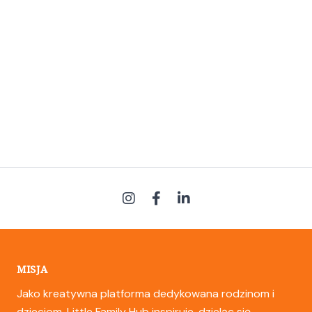
MISJA
Jako kreatywna platforma dedykowana rodzinom i
dzieciom, Little Family Hub inspiruje, dzieląc się