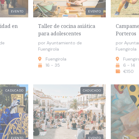
EVENTO
EVENTO
idad en
Taller de cocina asiática
Campamen
para adolescentes
Porteros
de
por Ayuntamiento de
por Ayunta
Fuengirola
Fuengirola
Fuengirola
Fuengir
16 - 35
6 - 14
€150
CADUCADO
CADUCADO
EVENTO
EVENTO