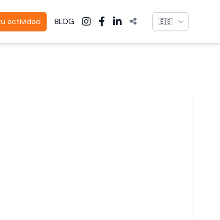
Language
u actividad
BLOG