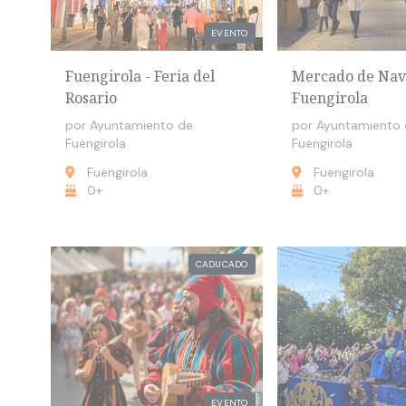
EVENTO
Fuengirola - Feria del
Mercado de Nav
Rosario
Fuengirola
por Ayuntamiento de
por Ayuntamiento 
Fuengirola
Fuengirola
Fuengirola
Fuengirola
0+
0+
CADUCADO
EVENTO