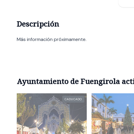
Descripción
Más información próximamente.
Ayuntamiento de Fuengirola act
CADUCADO