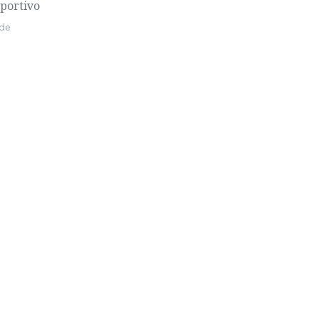
portivo
de